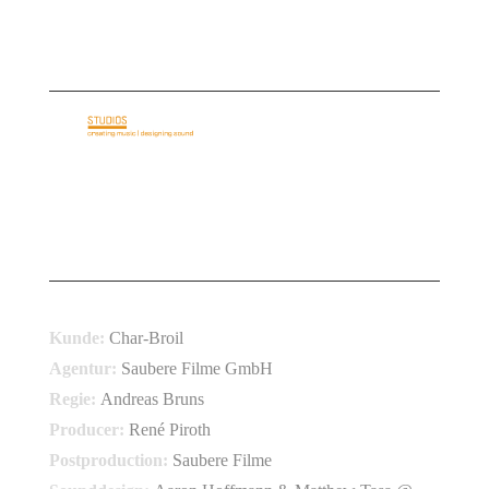
E-Mail: info@basementloft.de
Telefon: +49 69 40 35 35 05
STARTSEITE
ÜBER UNS
AUDIO IDENTITY
REFERENZEN
LEISTUNGEN
KONTAKT
CHAR-BROIL SPOT-INTRO
Kunde:
Char-Broil
Agentur:
Saubere Filme GmbH
Regie:
Andreas Bruns
Producer:
René Piroth
Postproduction:
Saubere Filme