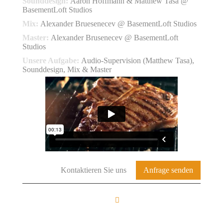
Sounddesign:
Aaron Hoffmann & Matthew Tasa @
BasementLoft Studios
Mix:
Alexander Bruesenecev @ BasementLoft Studios
Master:
Alexander Brusenecev @ BasementLoft
Studios
Unsere Aufgabe:
Audio-Supervision (Matthew Tasa),
Sounddesign, Mix & Master
Kontaktieren Sie uns
Anfrage senden
FROM THE BASE
TO THE LOFT