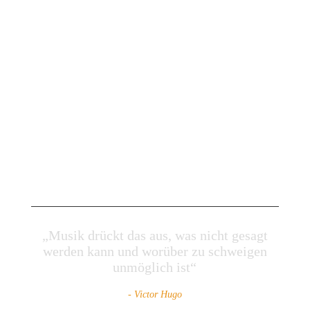
„Musik drückt das aus, was nicht gesagt
werden kann und worüber zu schweigen
unmöglich ist“
- Victor Hugo