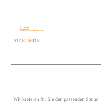
E-Mail: info@basementloft.de
Telefon: +49 69 40 35 35 05
STARTSEITE
ÜBER UNS
AUDIO IDENTITY
REFERENZEN
LEISTUNGEN
KONTAKT
IHR TONSTUDIO IN
FRANKFURT AM MAIN
Wir kreieren für Sie den passenden Sound