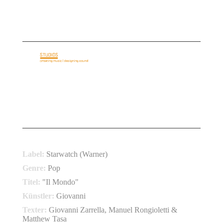
E-Mail: info@basementloft.de
Telefon: +49 69 40 35 35 05
STARTSEITE
ÜBER UNS
AUDIO IDENTITY
REFERENZEN
LEISTUNGEN
KONTAKT
ANCORA MUSICA
Label:
Starwatch (Warner)
Genre:
Pop
Titel:
"Il Mondo"
Künstler:
Giovanni
Texter:
Giovanni Zarrella, Manuel Rongioletti &
Matthew Tasa