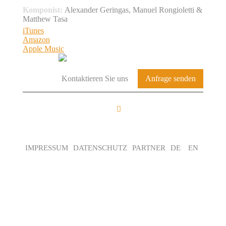
Komponist:
Alexander Geringas, Manuel Rongioletti &
Matthew Tasa
iTunes
Amazon
Apple Music
Kontaktieren Sie uns
Anfrage senden
FROM THE BASE
TO THE LOFT
IMPRESSUM
DATENSCHUTZ
PARTNER
DE
EN